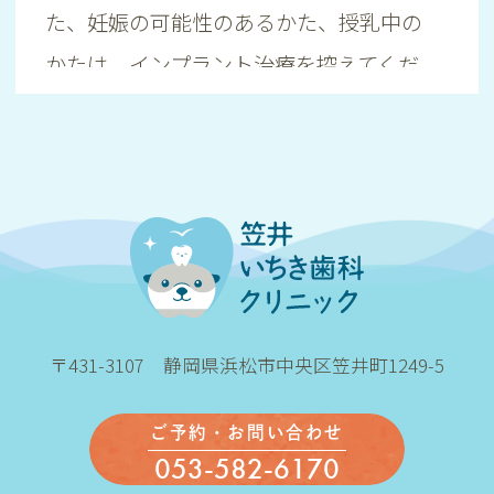
た、妊娠の可能性のあるかた、授乳中の
かたは、インプラント治療を控えてくだ
さい。
・心疾患、骨粗しょう症など内科的な疾
患のあるかたは、インプラント治療に適
さない場合があります。
・歯周病の発生リスクが高いとされる糖
尿病のかた、口腔内の衛生状態の悪いか
た、顎の骨が足りないかた、喫煙者のか
〒431-3107 静岡県浜松市中央区笠井町1249-5
たは、インプラント治療がすぐに行え
ご予約・お問い合わせ
ず、事前に生活習慣の改善が必要となる
053-582-6170
場合があります。