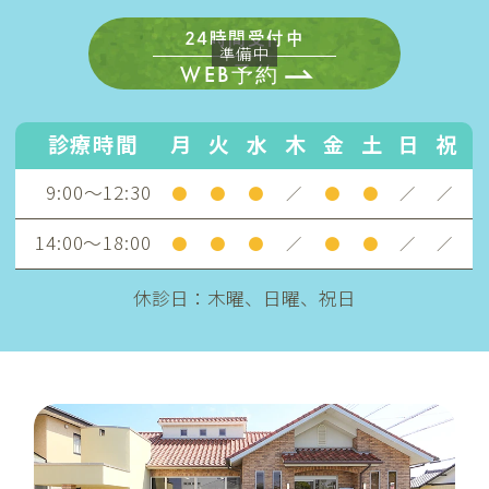
・インプラント治療は、インプラントが
24時間受付中
骨に接着するまでに約3ヵ月～6ヵ月の治
WEB予約
癒期間を要します。また、インプラント
診療時間
月
火
水
木
金
土
日
祝
を埋め込む骨の厚みを増やす手術を行う
9:00～12:30
場合は、さらに治療期間がかかります。
●
●
●
／
●
●
／
／
・上顎にインプラントを埋入する際に上
14:00～18:00
●
●
●
／
●
●
／
／
顎洞を破る可能性があります。
休診日：木曜、日曜、祝日
・手術した時に感染が生じると蓄膿症に
なる場合があります。この場合は、イン
プラントを除去し、耳鼻咽喉科で治療を
受けていただくことがあります。
・手術直後は、腫れや痛み、違和感、出