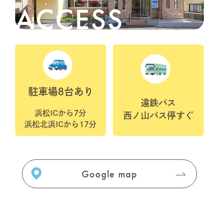
ACCESS
血などが発生する場合がありますが、大
体2～3日で治まります。
・口腔内の衛生状態が悪いかた、歯ぎし
り、食いしばりの強いかたはインプラン
ト周囲炎を引き起こす可能性がありま
駐車場8台あり
遠鉄バス
す。
浜松ICから7分
西ノ山バス停すぐ
浜松北浜ICから17分
Google map